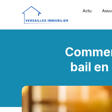
Actu
Assu
Comment
bail en