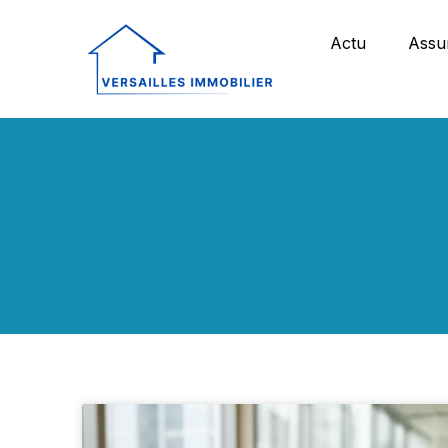
Actu
Assu