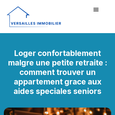
Loger confortablement
malgre une petite retraite :
comment trouver un
appartement grace aux
aides speciales seniors