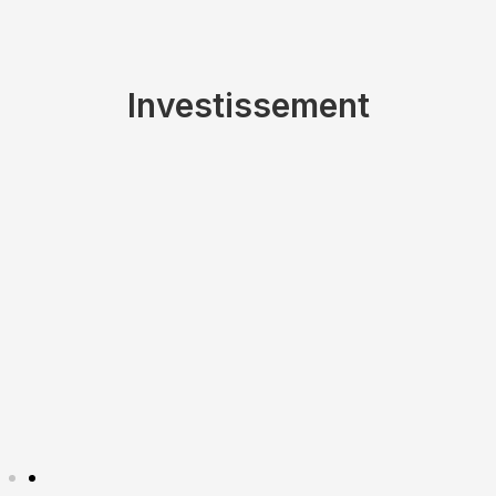
Investissement
Les revers de la
medaille : Quelle est la
difference entre une
villa et un Duplex en
termes d’inconvenients
?
Coûts et charges associés aux
villas et duplex Frais d'entretien
et rénovation pour une...