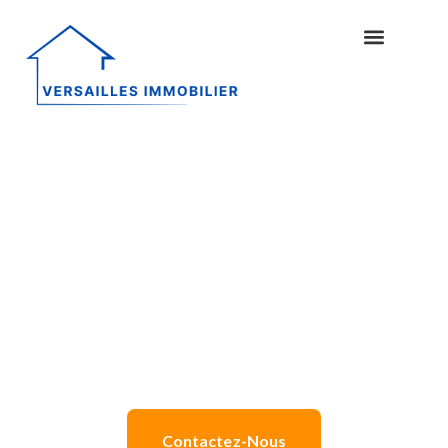
Obtenez des conseils
immobiliers d'experts
Recevez des conseils immobiliers d’experts pour
optimiser vos décisions d’achat, de vente, de
location ou d’investissement.
Contactez-Nous